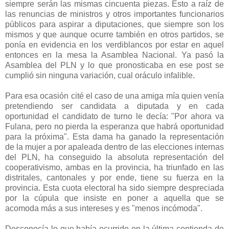
siempre serán las mismas cincuenta piezas. Esto a raíz de
las renuncias de ministros y otros importantes funcionarios
públicos para aspirar a diputaciones, que siempre son los
mismos y que aunque ocurre también en otros partidos, se
ponía en evidencia en los verdiblancos por estar en aquel
entonces en la mesa la Asamblea Nacional. Ya pasó la
Asamblea del PLN y lo que pronosticaba en ese post se
cumplió sin ninguna variación, cual oráculo infalible.
Para esa ocasión cité el caso de una amiga mía quien venía
pretendiendo ser candidata a diputada y en cada
oportunidad el candidato de turno le decía: "Por ahora va
Fulana, pero no pierda la esperanza que habrá oportunidad
para la próxima". Esta dama ha ganado la representación
de la mujer a por apaleada dentro de las elecciones internas
del PLN, ha conseguido la absoluta representación del
cooperativismo, ambas en la provincia, ha triunfado en las
distritales, cantonales y por ende, tiene su fuerza en la
provincia. Esta cuota electoral ha sido siempre despreciada
por la cúpula que insiste en poner a aquella que se
acomoda más a sus intereses y es "menos incómoda".
Desconocía lo que había ocurrido en la última contienda de